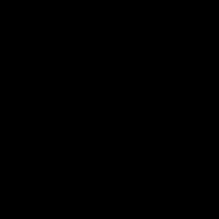
4
4
4
4