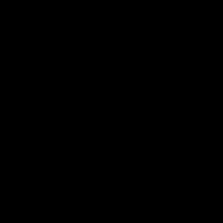
3
3
3
3
3