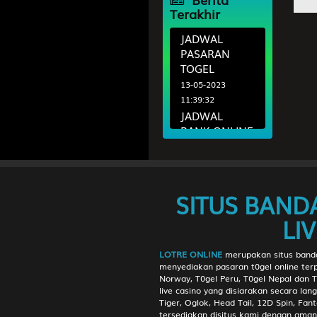
Terakhir
JADWAL
7
PASARAN
TOGEL
13-05-2023
11:39:32
JADWAL
8
BANK ONLINE
& OFFLINE
08-09-2022
15:24:39
CARA
SITUS BAND
9
BERMAIN
LI
TOGEL
07-02-2021
12:48:15
LOTRE ONLINE
merupakan situs bandar 
menyediakan pasaran t0gel online terp
1
Norway, T0gel Peru, T0gel Nepal dan T
live casino yang disiarakan secara lan
Tiger, Oglok, Head Tail, 12D Spin, Fa
tersediakan disitus kami dengan ama