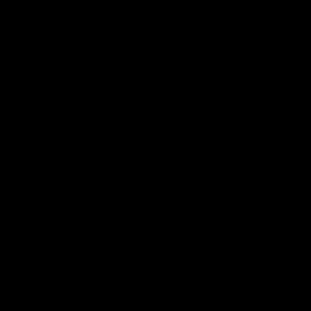
1
1
1
1
1